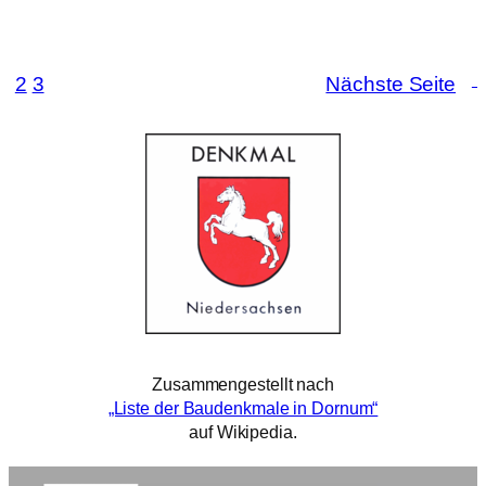
1
2
3
Nächste Seite
Zusammengestellt nach
„Liste der Baudenkmale in Dornum“
auf Wikipedia.