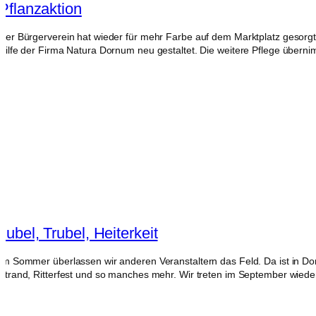
Pflanzaktion
Der Bürgerverein hat wieder für mehr Farbe auf dem Marktplatz gesorgt.
Hilfe der Firma Natura Dornum neu gestaltet. Die weitere Pflege übern
Jubel, Trubel, Heiterkeit
Im Sommer überlassen wir anderen Veranstaltern das Feld. Da ist in Do
Strand, Ritterfest und so manches mehr. Wir treten im September wiede