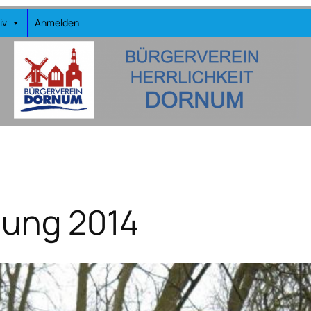
iv
Anmelden
gung 2014